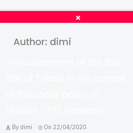
Author:
dimi
Announcement of the 2nd
SDE of Trikala in the context
of the social policy of
Unicert – PTE General!!!
By
dimi
On
22/04/2020