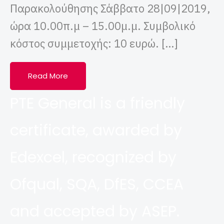
Παρακολούθησης Σάββατο 28|09|2019,
ώρα 10.00π.μ – 15.00μ.μ. Συμβολικό
κόστος συμμετοχής: 10 ευρώ. […]
Read More
PTE General is a friendly
certificate, awarded by
Edexcel, recognized by
Ofqual, SQA, DfES, CCEA
and accepted by ASEP.